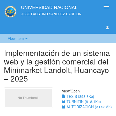
UNIVERSIDAD NACIONAL
Toggl
navig
JOSÉ FAUSTINO SANCHEZ CARRIÓN
View Item
Implementación de un sistema
web y la gestión comercial del
Minimarket Landolt, Huancayo
– 2025
View/
Open
TESIS (893.8Kb)
TURNITIN (818.1Kb)
AUTORIZACIÓN (3.693Mb)