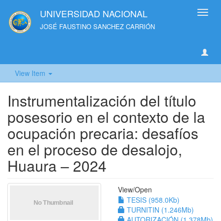
UNIVERSIDAD NACIONAL
Toggl
navig
JOSÉ FAUSTINO SANCHEZ CARRIÓN
View Item
Instrumentalización del título
posesorio en el contexto de la
ocupación precaria: desafíos
en el proceso de desalojo,
Huaura – 2024
View/
Open
TESIS (958.0Kb)
TURNITIN (1.246Mb)
AUTORIZACIÓN (1.378Mb)