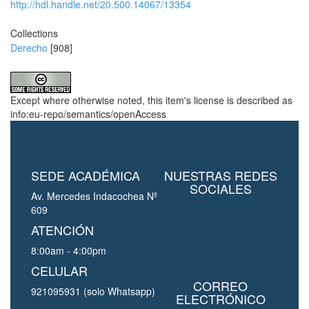
http://hdl.handle.net/20.500.14067/13354
Collections
Derecho
[908]
Except where otherwise noted, this item's license is described as
info:eu-repo/semantics/openAccess
SEDE ACADÉMICA
NUESTRAS REDES
SOCIALES
Av. Mercedes Indacochea Nº
609
ATENCIÓN
8:00am - 4:00pm
CELULAR
CORREO
921095931 (solo Whatsapp)
ELECTRÓNICO