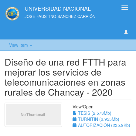
UNIVERSIDAD NACIONAL
Toggl
navig
JOSÉ FAUSTINO SANCHEZ CARRIÓN
View Item
Diseño de una red FTTH para
mejorar los servicios de
telecomunicaciones en zonas
rurales de Chancay - 2020
View/
Open
TESIS (2.573Mb)
TURNITIN (2.955Mb)
AUTORIZACIÓN (235.9Kb)