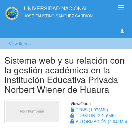
UNIVERSIDAD NACIONAL
Toggl
navig
JOSÉ FAUSTINO SANCHEZ CARRIÓN
View Item
Sistema web y su relación con
la gestión académica en la
Institución Educativa Privada
Norbert Wiener de Huaura
View/
Open
TESIS (1.978Mb)
TURNITIN (2.016Mb)
AUTORIZACIÓN (2.041Mb)