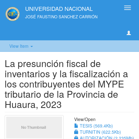
UNIVERSIDAD NACIONAL
Toggl
navig
JOSÉ FAUSTINO SANCHEZ CARRIÓN
View Item
La presunción fiscal de
inventarios y la fiscalización a
los contribuyentes del MYPE
tributario de la Provincia de
Huaura, 2023
View/
Open
TESIS (569.4Kb)
TURNITIN (622.5Kb)
AUTORIZACIÓN (2.235Mb)