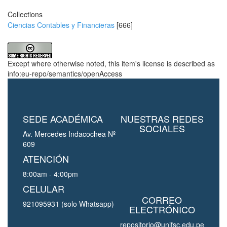
Collections
Ciencias Contables y Financieras
[666]
Except where otherwise noted, this item's license is described as
info:eu-repo/semantics/openAccess
SEDE ACADÉMICA
NUESTRAS REDES
SOCIALES
Av. Mercedes Indacochea Nº
609
ATENCIÓN
8:00am - 4:00pm
CELULAR
CORREO
921095931 (solo Whatsapp)
ELECTRÓNICO
repositorio@unjfsc.edu.pe