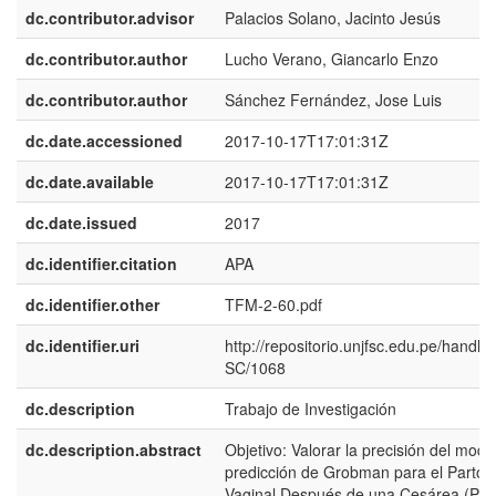
dc.contributor.advisor
Palacios Solano, Jacinto Jesús
dc.contributor.author
Lucho Verano, Giancarlo Enzo
dc.contributor.author
Sánchez Fernández, Jose Luis
dc.date.accessioned
2017-10-17T17:01:31Z
dc.date.available
2017-10-17T17:01:31Z
dc.date.issued
2017
dc.identifier.citation
APA
dc.identifier.other
TFM-2-60.pdf
dc.identifier.uri
http://repositorio.unjfsc.edu.pe/handl
SC/1068
dc.description
Trabajo de Investigación
dc.description.abstract
Objetivo: Valorar la precisión del mode
predicción de Grobman para el Parto
Vaginal Después de una Cesárea (PV