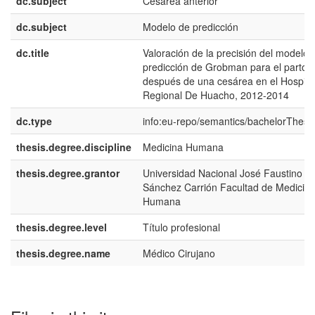
dc.subject
Cesárea anterior
dc.subject
Modelo de predicción
dc.title
Valoración de la precisión del modelo 
predicción de Grobman para el parto v
después de una cesárea en el Hospita
Regional De Huacho, 2012-2014
dc.type
info:eu-repo/semantics/bachelorThesi
thesis.degree.discipline
Medicina Humana
thesis.degree.grantor
Universidad Nacional José Faustino
Sánchez Carrión Facultad de Medicin
Humana
thesis.degree.level
Título profesional
thesis.degree.name
Médico Cirujano