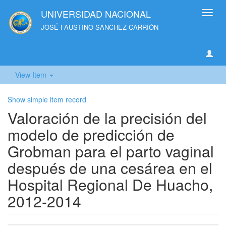
UNIVERSIDAD NACIONAL
Toggl
navig
JOSÉ FAUSTINO SANCHEZ CARRIÓN
View Item
Show simple item record
Valoración de la precisión del
modelo de predicción de
Grobman para el parto vaginal
después de una cesárea en el
Hospital Regional De Huacho,
2012-2014