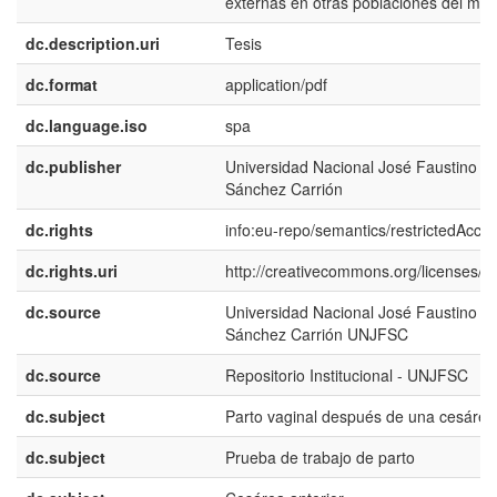
externas en otras poblaciones del mu
dc.description.uri
Tesis
dc.format
application/pdf
dc.language.iso
spa
dc.publisher
Universidad Nacional José Faustino
Sánchez Carrión
dc.rights
info:eu-repo/semantics/restrictedAcce
dc.rights.uri
http://creativecommons.org/licenses/by
dc.source
Universidad Nacional José Faustino
Sánchez Carrión UNJFSC
dc.source
Repositorio Institucional - UNJFSC
dc.subject
Parto vaginal después de una cesárea
dc.subject
Prueba de trabajo de parto