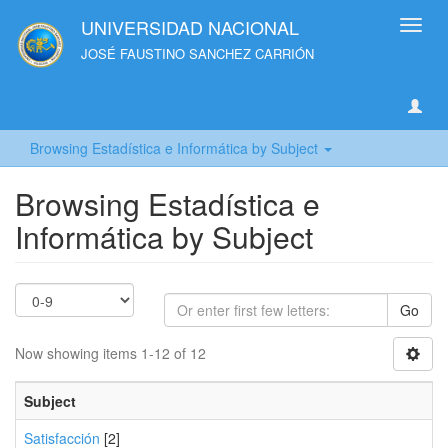
UNIVERSIDAD NACIONAL
Toggl
navig
JOSÉ FAUSTINO SANCHEZ CARRIÓN
Browsing Estadística e Informática by Subject
Browsing Estadística e
Informática by Subject
Go
Now showing items 1-12 of 12
Subject
Satisfacción
[2]