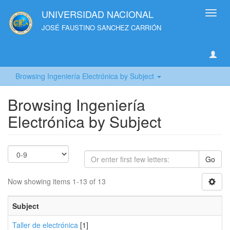
UNIVERSIDAD NACIONAL
Toggl
navig
JOSÉ FAUSTINO SANCHEZ CARRIÓN
Browsing Ingeniería Electrónica by Subject
Browsing Ingeniería
Electrónica by Subject
Go
Now showing items 1-13 of 13
Subject
Taller de electrónica
[1]