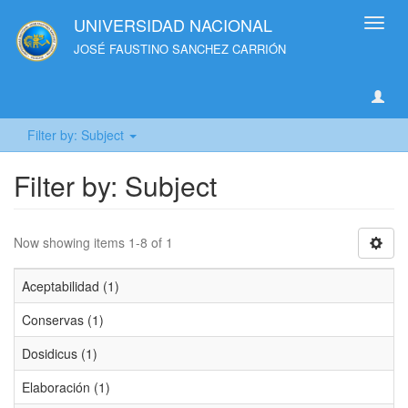
UNIVERSIDAD NACIONAL
Toggl
navig
JOSÉ FAUSTINO SANCHEZ CARRIÓN
Filter by: Subject
Filter by: Subject
Now showing items 1-8 of 1
Aceptabilidad (1)
Conservas (1)
Dosidicus (1)
Elaboración (1)