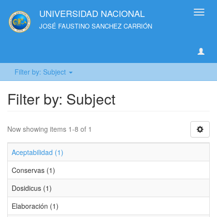
UNIVERSIDAD NACIONAL
Toggl
navig
JOSÉ FAUSTINO SANCHEZ CARRIÓN
Filter by: Subject
Filter by: Subject
Now showing items 1-8 of 1
Aceptabilidad (1)
Conservas (1)
Dosidicus (1)
Elaboración (1)