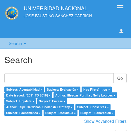
UNIVERSIDAD NACIONAL
Toggl
navig
JOSÉ FAUSTINO SANCHEZ CARRIÓN
Search
Search
Go
Subject: Aceptabilidad ×
Subject: Evaluación ×
Has File(s): true ×
Date issued: [2011 TO 2019] ×
Author: Illescas Portilla , Nelly Lourdes ×
Subject: Hojalata ×
Subject: Envase ×
Author: Taipe Cardenas, Sholansh Estefany ×
Subject: Conservas ×
Subject: Pachamanca ×
Subject: Dosidicus ×
Subject: Elaboración ×
Show Advanced Filters