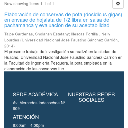
Now showing items 1-1 of 1
Elaboración de conservas de pota (dosidicus gigas)
en envase de hojalata de 1/2 libra en salsa de
pachamanca y evaluación de su aceptabilidad
Taipe Cardenas, Sholansh Estefany
;
Illescas Portilla , Nelly
Lourdes
(
Universidad Nacional José Faustino Sánchez Carrión
,
2014
)
El presente trabajo de investigación se realizó en la ciudad de
Huacho, Universidad Nacional José Faustino Sánchez Carrión en
la Facultad de Ingeniería Pesquera. la pota empleada en la
elaboración de las conservas fue ...
SEDE ACADÉMICA
NUESTRAS REDES
SOCIALES
Av. Mercedes Indacochea Nº
609
ATENCIÓN
8:00am - 4:00pm