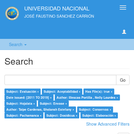
UNIVERSIDAD NACIONAL
Toggl
navig
JOSÉ FAUSTINO SANCHEZ CARRIÓN
Search
Search
Go
Subject: Evaluación ×
Subject: Aceptabilidad ×
Has File(s): true ×
Date issued: [2011 TO 2019] ×
Author: Illescas Portilla , Nelly Lourdes ×
Subject: Hojalata ×
Subject: Envase ×
Author: Taipe Cardenas, Sholansh Estefany ×
Subject: Conservas ×
Subject: Pachamanca ×
Subject: Dosidicus ×
Subject: Elaboración ×
Show Advanced Filters