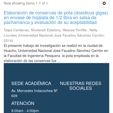
Now showing items 1-1 of 1
Elaboración de conservas de pota (dosidicus gigas)
en envase de hojalata de 1/2 libra en salsa de
pachamanca y evaluación de su aceptabilidad
Taipe Cardenas, Sholansh Estefany
;
Illescas Portilla , Nelly
Lourdes
(
Universidad Nacional José Faustino Sánchez Carrión
,
2014
)
El presente trabajo de investigación se realizó en la ciudad de
Huacho, Universidad Nacional José Faustino Sánchez Carrión en
la Facultad de Ingeniería Pesquera. la pota empleada en la
elaboración de las conservas fue ...
SEDE ACADÉMICA
NUESTRAS REDES
SOCIALES
Av. Mercedes Indacochea Nº
609
ATENCIÓN
8:00am - 4:00pm