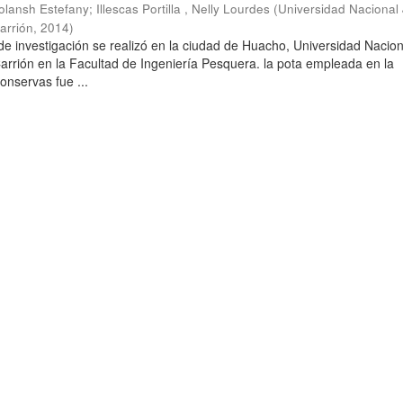
olansh Estefany
;
Illescas Portilla , Nelly Lourdes
(
Universidad Nacional
arrión
,
2014
)
 de investigación se realizó en la ciudad de Huacho, Universidad Nacio
rrión en la Facultad de Ingeniería Pesquera. la pota empleada en la
onservas fue ...