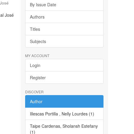
 José
By Issue Date
nal José
Authors
Titles
Subjects
MY ACCOUNT
Login
Register
DISCOVER
Author
Illescas Portilla , Nelly Lourdes (1)
Taipe Cardenas, Sholansh Estefany
(1)