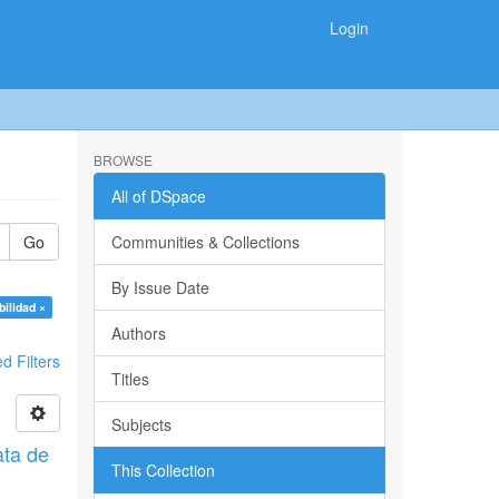
Login
BROWSE
All of DSpace
Go
Communities & Collections
By Issue Date
ilidad ×
Authors
 Filters
Titles
Subjects
ata de
This Collection