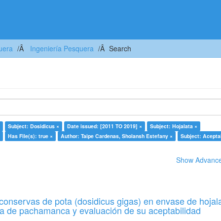
uera
Ingeniería Pesquera
Search
Subject: Dosidicus ×
Date issued: [2011 TO 2019] ×
Subject: Hojalata ×
Has File(s): true ×
Author: Taipe Cardenas, Sholansh Estefany ×
Subject: Aceptab
Show Advanced
conservas de pota (dosidicus gigas) en envase de hojal
lsa de pachamanca y evaluación de su aceptabilidad