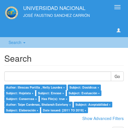
UNIVERSIDAD NACIONAL
Toggl
navig
JOSÉ FAUSTINO SANCHEZ CARRIÓN
Search
Search
Go
Author: Illescas Portilla , Nelly Lourdes ×
Subject: Dosidicus ×
Subject: Hojalata ×
Subject: Envase ×
Subject: Evaluación ×
Subject: Conservas ×
Has File(s): true ×
Author: Taipe Cardenas, Sholansh Estefany ×
Subject: Aceptabilidad ×
Subject: Elaboración ×
Date issued: [2011 TO 2019] ×
Show Advanced Filters