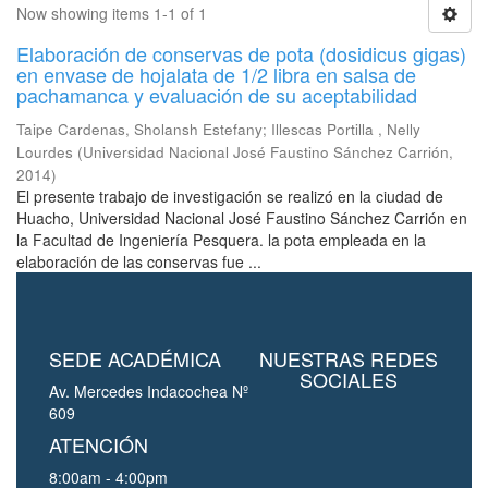
Now showing items 1-1 of 1
Elaboración de conservas de pota (dosidicus gigas)
en envase de hojalata de 1/2 libra en salsa de
pachamanca y evaluación de su aceptabilidad
Taipe Cardenas, Sholansh Estefany
;
Illescas Portilla , Nelly
Lourdes
(
Universidad Nacional José Faustino Sánchez Carrión
,
2014
)
El presente trabajo de investigación se realizó en la ciudad de
Huacho, Universidad Nacional José Faustino Sánchez Carrión en
la Facultad de Ingeniería Pesquera. la pota empleada en la
elaboración de las conservas fue ...
SEDE ACADÉMICA
NUESTRAS REDES
SOCIALES
Av. Mercedes Indacochea Nº
609
ATENCIÓN
8:00am - 4:00pm