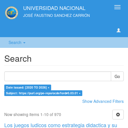
UNIVERSIDAD NACIONAL
Toggl
navig
JOSÉ FAUSTINO SANCHEZ CARRIÓN
Search
Search
Go
Date issued: [2020 TO 2026] ×
Subject: https://purl.org/pe-repo/ocde/ford#5.03.01 ×
Show Advanced Filters
Now showing items 1-10 of 970
Los juegos ludicos como estrategia didactica y su