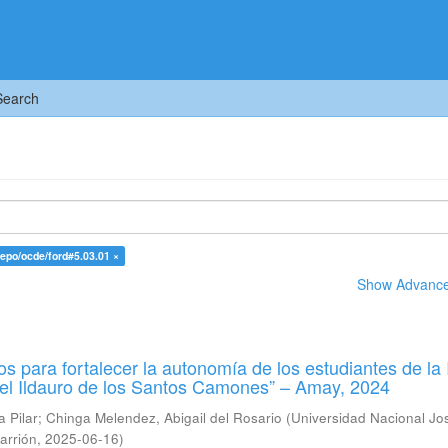
Search
-repo/ocde/ford#5.03.01 ×
Show Advanced
s para fortalecer la autonomía de los estudiantes de la 
l Ildauro de los Santos Camones” – Amay, 2024
a Pilar
;
Chinga Melendez, Abigail del Rosario
(
Universidad Nacional Jo
arrión
,
2025-06-16
)