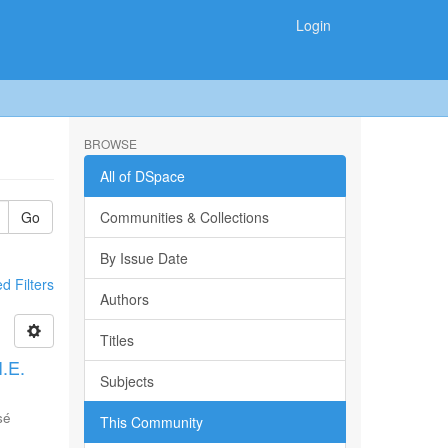
Login
BROWSE
All of DSpace
Go
Communities & Collections
By Issue Date
 Filters
Authors
Titles
I.E.
Subjects
sé
This Community