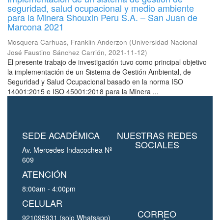
seguridad, salud ocupacional y medio ambiente
para la Minera Shouxin Peru S.A. – San Juan de
Marcona 2021
Mosquera Carhuas, Franklin Anderzon
(
Universidad Nacional
José Faustino Sánchez Carrión
,
2021-11-12
)
El presente trabajo de investigación tuvo como principal objetivo
la implementación de un Sistema de Gestión Ambiental, de
Seguridad y Salud Ocupacional basado en la norma ISO
14001:2015 e ISO 45001:2018 para la Minera ...
SEDE ACADÉMICA
NUESTRAS REDES
SOCIALES
Av. Mercedes Indacochea Nº
609
ATENCIÓN
8:00am - 4:00pm
CELULAR
CORREO
921095931 (solo Whatsapp)