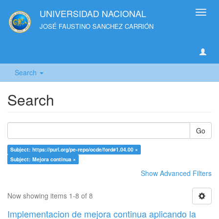
UNIVERSIDAD NACIONAL
Toggl
navig
JOSÉ FAUSTINO SANCHEZ CARRIÓN
Search
Search
Go
Subject: https://purl.org/pe-repo/ocde/ford#1.04.00 ×
Subject: Mejora continua ×
Show Advanced Filters
Now showing items 1-8 of 8
Implementacion de mejora continua aplicando la