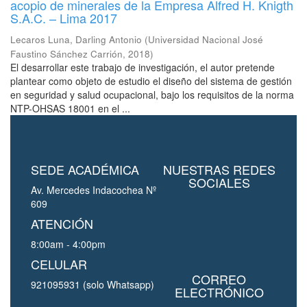
acopio de minerales de la Empresa Alfred H. Knigth
S.A.C. – Lima 2017
Lecaros Luna, Darling Antonio
(
Universidad Nacional José
Faustino Sánchez Carrión
,
2018
)
El desarrollar este trabajo de investigación, el autor pretende
plantear como objeto de estudio el diseño del sistema de gestión
en seguridad y salud ocupacional, bajo los requisitos de la norma
NTP-OHSAS 18001 en el ...
SEDE ACADÉMICA
NUESTRAS REDES
SOCIALES
Av. Mercedes Indacochea Nº
609
ATENCIÓN
8:00am - 4:00pm
CELULAR
CORREO
921095931 (solo Whatsapp)
ELECTRÓNICO