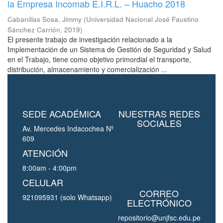
la Empresa Incomab E.I.R.L. – Huacho 2018
Cabanillas Sosa, Jimmy
(
Universidad Nacional José Faustino
Sánchez Carrión
,
2019
)
El presente trabajo de investigación relacionado a la
Implementación de un Sistema de Gestión de Seguridad y Salud
en el Trabajo, tiene como objetivo primordial el transporte,
distribución, almacenamiento y comercialización ...
SEDE ACADÉMICA
NUESTRAS REDES
SOCIALES
Av. Mercedes Indacochea Nº
609
ATENCIÓN
8:00am - 4:00pm
CELULAR
CORREO
921095931 (solo Whatsapp)
ELECTRÓNICO
repositorio@unjfsc.edu.pe