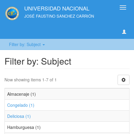
UNIVERSIDAD NACIONAL
Toggl
navig
JOSÉ FAUSTINO SANCHEZ CARRIÓN
Filter by: Subject
Filter by: Subject
Now showing items 1-7 of 1
Almacenaje (1)
Congelado (1)
Deliciosa (1)
Hamburguesa (1)