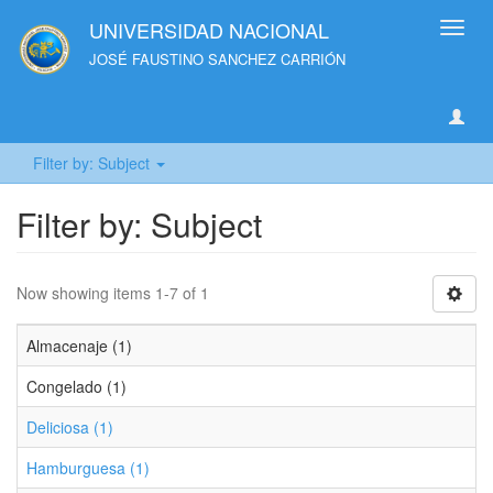
UNIVERSIDAD NACIONAL
Toggl
navig
JOSÉ FAUSTINO SANCHEZ CARRIÓN
Filter by: Subject
Filter by: Subject
Now showing items 1-7 of 1
Almacenaje (1)
Congelado (1)
Deliciosa (1)
Hamburguesa (1)