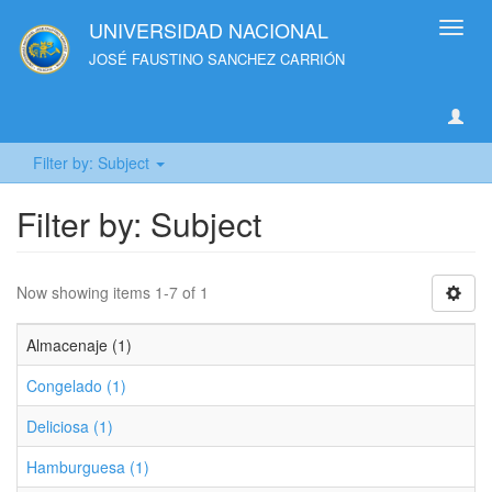
UNIVERSIDAD NACIONAL
Toggl
navig
JOSÉ FAUSTINO SANCHEZ CARRIÓN
Filter by: Subject
Filter by: Subject
Now showing items 1-7 of 1
Almacenaje (1)
Congelado (1)
Deliciosa (1)
Hamburguesa (1)