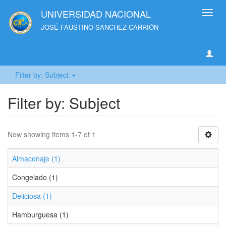
UNIVERSIDAD NACIONAL
Toggl
navig
JOSÉ FAUSTINO SANCHEZ CARRIÓN
Filter by: Subject
Filter by: Subject
Now showing items 1-7 of 1
Almacenaje (1)
Congelado (1)
Deliciosa (1)
Hamburguesa (1)