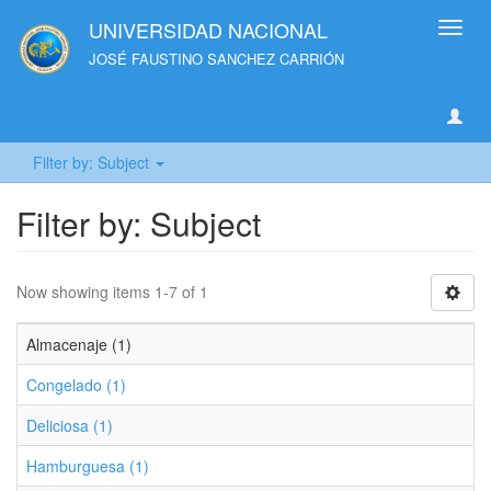
UNIVERSIDAD NACIONAL
Toggl
navig
JOSÉ FAUSTINO SANCHEZ CARRIÓN
Filter by: Subject
Filter by: Subject
Now showing items 1-7 of 1
Almacenaje (1)
Congelado (1)
Deliciosa (1)
Hamburguesa (1)