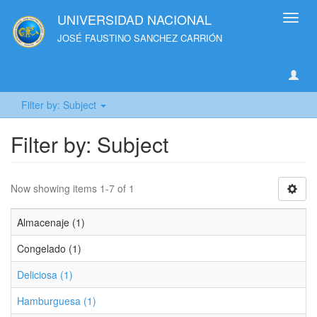
UNIVERSIDAD NACIONAL
Toggl
navig
JOSÉ FAUSTINO SANCHEZ CARRIÓN
Filter by: Subject
Filter by: Subject
Now showing items 1-7 of 1
Almacenaje (1)
Congelado (1)
Deliciosa (1)
Hamburguesa (1)