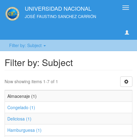
UNIVERSIDAD NACIONAL
Toggl
navig
JOSÉ FAUSTINO SANCHEZ CARRIÓN
Filter by: Subject
Filter by: Subject
Now showing items 1-7 of 1
Almacenaje (1)
Congelado (1)
Deliciosa (1)
Hamburguesa (1)