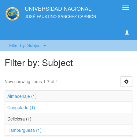
UNIVERSIDAD NACIONAL
Toggl
navig
JOSÉ FAUSTINO SANCHEZ CARRIÓN
Filter by: Subject
Filter by: Subject
Now showing items 1-7 of 1
Almacenaje (1)
Congelado (1)
Deliciosa (1)
Hamburguesa (1)