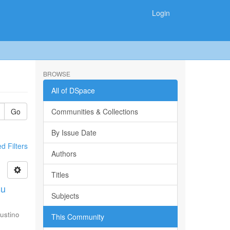
Login
BROWSE
All of DSpace
Go
Communities & Collections
By Issue Date
 Filters
Authors
Titles
su
Subjects
ustino
This Community