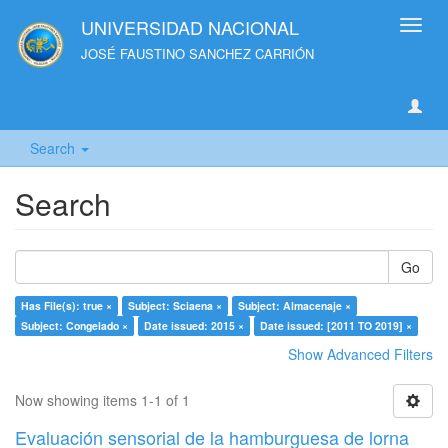
UNIVERSIDAD NACIONAL
Toggl
navig
JOSÉ FAUSTINO SANCHEZ CARRIÓN
Search
Search
Go
Has File(s): true ×
Subject: Sciaena ×
Subject: Almacenaje ×
Subject: Congelado ×
Date issued: 2015 ×
Date issued: [2011 TO 2019] ×
Show Advanced Filters
Now showing items 1-1 of 1
Evaluación sensorial de la hamburguesa de lorna