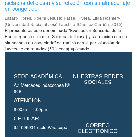
(sciaena deliciosa) y su relación con su almacenaje
en congelado
Lazaro Flores, Noemí Jesusa
;
Rafael Rivera, Elida Rosmery
(
Universidad Nacional José Faustino Sánchez Carrión
,
2015
)
El presente estudio denominado "Evaluación Sensorial de la
Hamburguesa de lorna (Sciaena deliciosa) y su relación con su
almacenaje en congelado" se realizó con la participación de
jueces no entrenados (59 jueces) aplicando ...
SEDE ACADÉMICA
NUESTRAS REDES
SOCIALES
Av. Mercedes Indacochea Nº
609
ATENCIÓN
8:00am - 4:00pm
CELULAR
CORREO
921095931 (solo Whatsapp)
ELECTRÓNICO