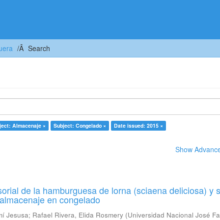
uera
Search
ject: Almacenaje ×
Subject: Congelado ×
Date issued: 2015 ×
Show Advanced
orial de la hamburguesa de lorna (sciaena deliciosa) y 
u almacenaje en congelado
mí Jesusa
;
Rafael Rivera, Elida Rosmery
(
Universidad Nacional José Fa