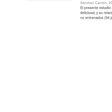
Sánchez Carrión
,
2
El presente estudi
deliciosa) y su rela
no entrenados (59 j