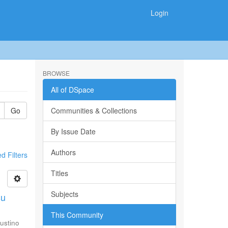
Login
BROWSE
All of DSpace
Go
Communities & Collections
By Issue Date
Authors
 Filters
Titles
Subjects
su
This Community
ustino