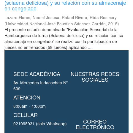
(sciaena deliciosa) y su relación con su almacenaje
en congelado
Lazaro Flores, Noemí Jesusa
;
Rafael Rivera, Elida Rosmery
(
Universidad Nacional José Faustino Sánchez Carrión
,
2015
)
El presente estudio denominado "Evaluación Sensorial de la
Hamburguesa de lorna (Sciaena deliciosa) y su relación con su
almacenaje en congelado" se realizó con la participación de
jueces no entrenados (59 jueces) aplicando ...
SEDE ACADÉMICA
NUESTRAS REDES
SOCIALES
Av. Mercedes Indacochea Nº
609
ATENCIÓN
8:00am - 4:00pm
CELULAR
CORREO
921095931 (solo Whatsapp)
ELECTRÓNICO