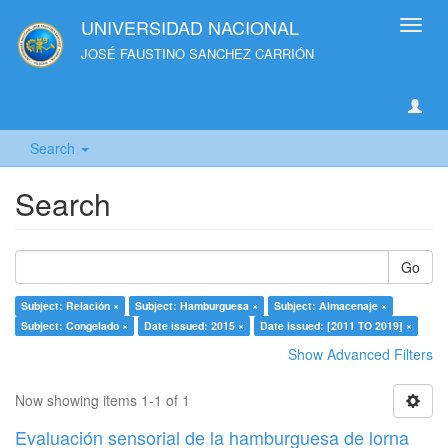
UNIVERSIDAD NACIONAL
Toggl
navig
JOSÉ FAUSTINO SANCHEZ CARRIÓN
Search
Search
Go
Subject: Relación ×
Subject: Hamburguesa ×
Subject: Almacenaje ×
Subject: Congelado ×
Date issued: 2015 ×
Date issued: [2011 TO 2019] ×
Show Advanced Filters
Now showing items 1-1 of 1
Evaluación sensorial de la hamburguesa de lorna