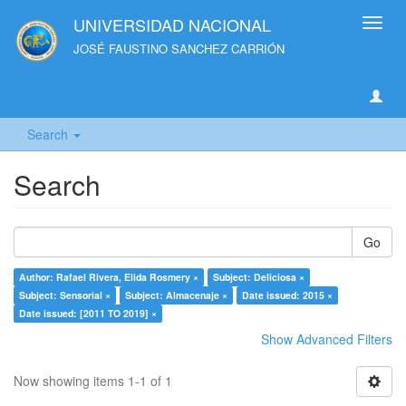
UNIVERSIDAD NACIONAL
Toggl
navig
JOSÉ FAUSTINO SANCHEZ CARRIÓN
Search
Search
Go
Author: Rafael Rivera, Elida Rosmery ×
Subject: Deliciosa ×
Subject: Sensorial ×
Subject: Almacenaje ×
Date issued: 2015 ×
Date issued: [2011 TO 2019] ×
Show Advanced Filters
Now showing items 1-1 of 1