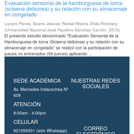
Evaluación sensorial de la hamburguesa de lorna
(sciaena deliciosa) y su relación con su almacenaje
en congelado
Lazaro Flores, Noemí Jesusa
;
Rafael Rivera, Elida Rosmery
(
Universidad Nacional José Faustino Sánchez Carrión
,
2015
)
El presente estudio denominado "Evaluación Sensorial de la
Hamburguesa de lorna (Sciaena deliciosa) y su relación con su
almacenaje en congelado" se realizó con la participación de
jueces no entrenados (59 jueces) aplicando ...
SEDE ACADÉMICA
NUESTRAS REDES
SOCIALES
Av. Mercedes Indacochea Nº
609
ATENCIÓN
8:00am - 4:00pm
CELULAR
CORREO
921095931 (solo Whatsapp)
ELECTRÓNICO