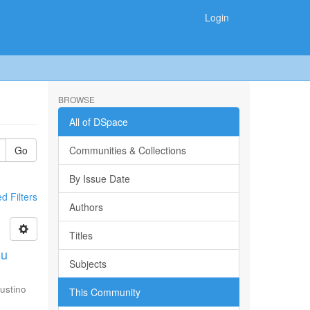
Login
BROWSE
All of DSpace
Go
Communities & Collections
By Issue Date
 Filters
Authors
Titles
su
Subjects
ustino
This Community