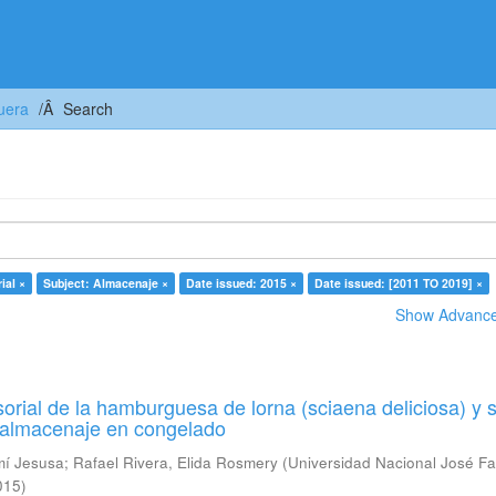
uera
Search
ial ×
Subject: Almacenaje ×
Date issued: 2015 ×
Date issued: [2011 TO 2019] ×
Show Advanced
orial de la hamburguesa de lorna (sciaena deliciosa) y 
u almacenaje en congelado
mí Jesusa
;
Rafael Rivera, Elida Rosmery
(
Universidad Nacional José Fa
015
)