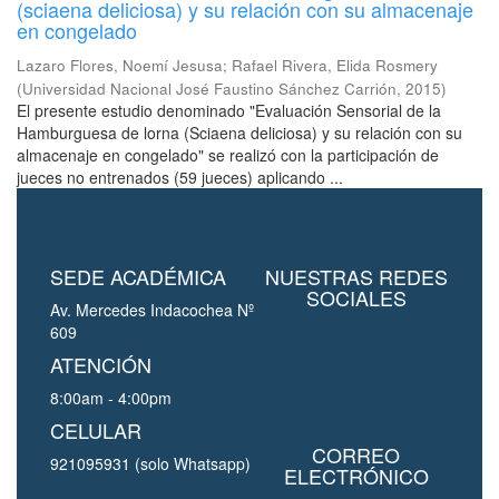
(sciaena deliciosa) y su relación con su almacenaje
en congelado
Lazaro Flores, Noemí Jesusa
;
Rafael Rivera, Elida Rosmery
(
Universidad Nacional José Faustino Sánchez Carrión
,
2015
)
El presente estudio denominado "Evaluación Sensorial de la
Hamburguesa de lorna (Sciaena deliciosa) y su relación con su
almacenaje en congelado" se realizó con la participación de
jueces no entrenados (59 jueces) aplicando ...
SEDE ACADÉMICA
NUESTRAS REDES
SOCIALES
Av. Mercedes Indacochea Nº
609
ATENCIÓN
8:00am - 4:00pm
CELULAR
CORREO
921095931 (solo Whatsapp)
ELECTRÓNICO