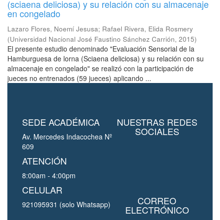
(sciaena deliciosa) y su relación con su almacenaje
en congelado
Lazaro Flores, Noemí Jesusa
;
Rafael Rivera, Elida Rosmery
(
Universidad Nacional José Faustino Sánchez Carrión
,
2015
)
El presente estudio denominado "Evaluación Sensorial de la
Hamburguesa de lorna (Sciaena deliciosa) y su relación con su
almacenaje en congelado" se realizó con la participación de
jueces no entrenados (59 jueces) aplicando ...
SEDE ACADÉMICA
NUESTRAS REDES
SOCIALES
Av. Mercedes Indacochea Nº
609
ATENCIÓN
8:00am - 4:00pm
CELULAR
CORREO
921095931 (solo Whatsapp)
ELECTRÓNICO