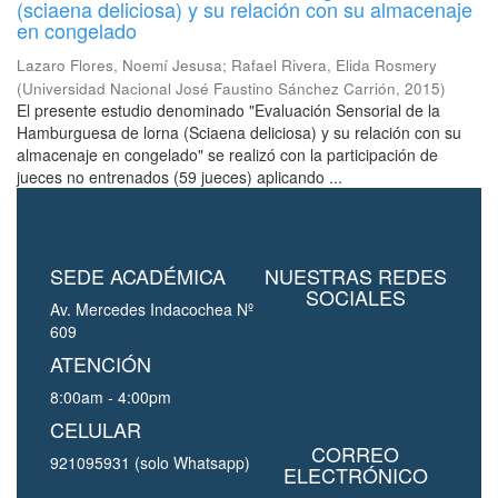
(sciaena deliciosa) y su relación con su almacenaje
en congelado
Lazaro Flores, Noemí Jesusa
;
Rafael Rivera, Elida Rosmery
(
Universidad Nacional José Faustino Sánchez Carrión
,
2015
)
El presente estudio denominado "Evaluación Sensorial de la
Hamburguesa de lorna (Sciaena deliciosa) y su relación con su
almacenaje en congelado" se realizó con la participación de
jueces no entrenados (59 jueces) aplicando ...
SEDE ACADÉMICA
NUESTRAS REDES
SOCIALES
Av. Mercedes Indacochea Nº
609
ATENCIÓN
8:00am - 4:00pm
CELULAR
CORREO
921095931 (solo Whatsapp)
ELECTRÓNICO