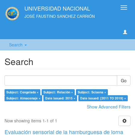
UNIVERSIDAD NACIONAL
Toggl
navig
JOSÉ FAUSTINO SANCHEZ CARRIÓN
Search
Search
Go
Subject: Congelado ×
Subject: Relación ×
Subject: Sciaena ×
Subject: Almacenaje ×
Date issued: 2015 ×
Date issued: [2011 TO 2019] ×
Show Advanced Filters
Now showing items 1-1 of 1
Evaluación sensorial de la hamburguesa de lorna