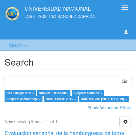
UNIVERSIDAD NACIONAL
Toggl
navig
JOSÉ FAUSTINO SANCHEZ CARRIÓN
Search
Search
Go
Has File(s): true ×
Subject: Relación ×
Subject: Sciaena ×
Subject: Almacenaje ×
Date issued: 2015 ×
Date issued: [2011 TO 2019] ×
Show Advanced Filters
Now showing items 1-1 of 1
Evaluación sensorial de la hamburguesa de lorna