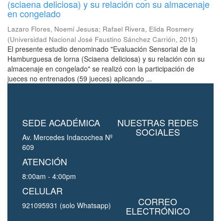
(sciaena deliciosa) y su relación con su almacenaje
en congelado
Lazaro Flores, Noemí Jesusa
;
Rafael Rivera, Elida Rosmery
(
Universidad Nacional José Faustino Sánchez Carrión
,
2015
)
El presente estudio denominado "Evaluación Sensorial de la
Hamburguesa de lorna (Sciaena deliciosa) y su relación con su
almacenaje en congelado" se realizó con la participación de
jueces no entrenados (59 jueces) aplicando ...
SEDE ACADÉMICA
NUESTRAS REDES
SOCIALES
Av. Mercedes Indacochea Nº
609
ATENCIÓN
8:00am - 4:00pm
CELULAR
CORREO
921095931 (solo Whatsapp)
ELECTRÓNICO