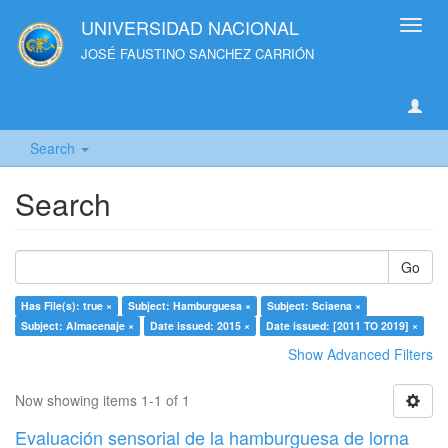
UNIVERSIDAD NACIONAL
Toggl
navig
JOSÉ FAUSTINO SANCHEZ CARRIÓN
Search
Search
Go
Has File(s): true ×
Subject: Hamburguesa ×
Subject: Sciaena ×
Subject: Almacenaje ×
Date issued: 2015 ×
Date issued: [2011 TO 2019] ×
Show Advanced Filters
Now showing items 1-1 of 1
Evaluación sensorial de la hamburguesa de lorna