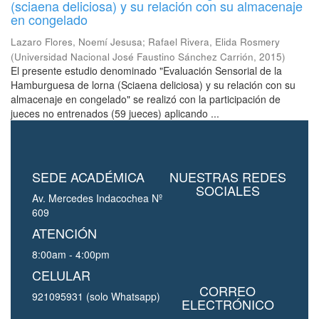
(sciaena deliciosa) y su relación con su almacenaje
en congelado
Lazaro Flores, Noemí Jesusa
;
Rafael Rivera, Elida Rosmery
(
Universidad Nacional José Faustino Sánchez Carrión
,
2015
)
El presente estudio denominado "Evaluación Sensorial de la
Hamburguesa de lorna (Sciaena deliciosa) y su relación con su
almacenaje en congelado" se realizó con la participación de
jueces no entrenados (59 jueces) aplicando ...
SEDE ACADÉMICA
NUESTRAS REDES
SOCIALES
Av. Mercedes Indacochea Nº
609
ATENCIÓN
8:00am - 4:00pm
CELULAR
CORREO
921095931 (solo Whatsapp)
ELECTRÓNICO