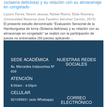
(sciaena deliciosa) y su relación con su almacenaje
en congelado
Lazaro Flores, Noemí Jesusa
;
Rafael Rivera, Elida Rosmery
(
Universidad Nacional José Faustino Sánchez Carrión
,
2015
)
El presente estudio denominado "Evaluación Sensorial de la
Hamburguesa de lorna (Sciaena deliciosa) y su relación con su
almacenaje en congelado" se realizó con la participación de
jueces no entrenados (59 jueces) aplicando ...
SEDE ACADÉMICA
NUESTRAS REDES
SOCIALES
Av. Mercedes Indacochea Nº
609
ATENCIÓN
8:00am - 4:00pm
CELULAR
CORREO
921095931 (solo Whatsapp)
ELECTRÓNICO