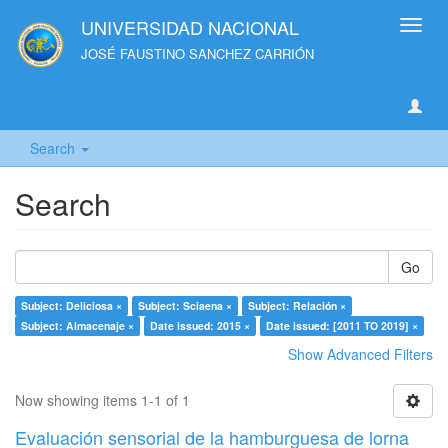
UNIVERSIDAD NACIONAL
Toggl
navig
JOSÉ FAUSTINO SANCHEZ CARRIÓN
Search
Search
Go
Subject: Deliciosa ×
Subject: Sciaena ×
Subject: Relación ×
Subject: Almacenaje ×
Date issued: 2015 ×
Date issued: [2011 TO 2019] ×
Show Advanced Filters
Now showing items 1-1 of 1
Evaluación sensorial de la hamburguesa de lorna