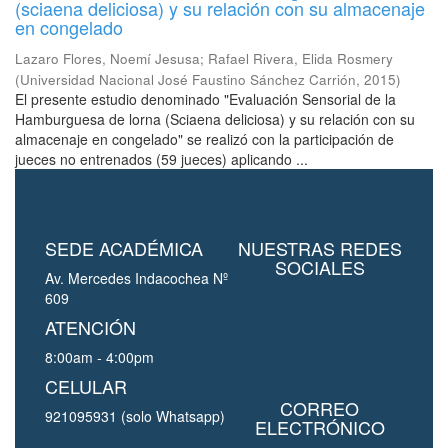
(sciaena deliciosa) y su relación con su almacenaje
en congelado
Lazaro Flores, Noemí Jesusa
;
Rafael Rivera, Elida Rosmery
(
Universidad Nacional José Faustino Sánchez Carrión
,
2015
)
El presente estudio denominado "Evaluación Sensorial de la
Hamburguesa de lorna (Sciaena deliciosa) y su relación con su
almacenaje en congelado" se realizó con la participación de
jueces no entrenados (59 jueces) aplicando ...
SEDE ACADÉMICA
NUESTRAS REDES
SOCIALES
Av. Mercedes Indacochea Nº
609
ATENCIÓN
8:00am - 4:00pm
CELULAR
CORREO
921095931 (solo Whatsapp)
ELECTRÓNICO