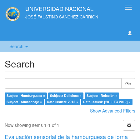
UNIVERSIDAD NACIONAL
Toggl
navig
JOSÉ FAUSTINO SANCHEZ CARRIÓN
Search
Search
Go
Subject: Hamburguesa ×
Subject: Deliciosa ×
Subject: Relación ×
Subject: Almacenaje ×
Date issued: 2015 ×
Date issued: [2011 TO 2019] ×
Show Advanced Filters
Now showing items 1-1 of 1
Evaluación sensorial de la hamburguesa de lorna