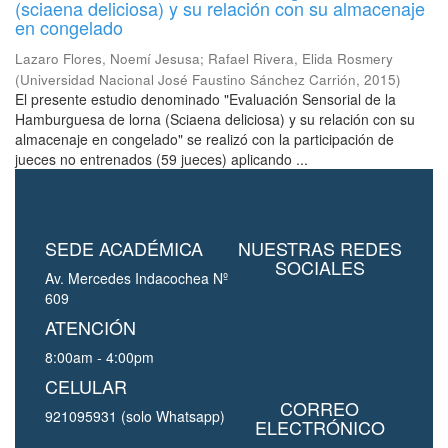
(sciaena deliciosa) y su relación con su almacenaje
en congelado
Lazaro Flores, Noemí Jesusa
;
Rafael Rivera, Elida Rosmery
(
Universidad Nacional José Faustino Sánchez Carrión
,
2015
)
El presente estudio denominado "Evaluación Sensorial de la
Hamburguesa de lorna (Sciaena deliciosa) y su relación con su
almacenaje en congelado" se realizó con la participación de
jueces no entrenados (59 jueces) aplicando ...
SEDE ACADÉMICA
NUESTRAS REDES
SOCIALES
Av. Mercedes Indacochea Nº
609
ATENCIÓN
8:00am - 4:00pm
CELULAR
CORREO
921095931 (solo Whatsapp)
ELECTRÓNICO