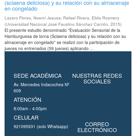
(sciaena deliciosa) y su relación con su almacenaje
en congelado
Lazaro Flores, Noemí Jesusa
;
Rafael Rivera, Elida Rosmery
(
Universidad Nacional José Faustino Sánchez Carrión
,
2015
)
El presente estudio denominado "Evaluación Sensorial de la
Hamburguesa de lorna (Sciaena deliciosa) y su relación con su
almacenaje en congelado" se realizó con la participación de
jueces no entrenados (59 jueces) aplicando ...
SEDE ACADÉMICA
NUESTRAS REDES
SOCIALES
Av. Mercedes Indacochea Nº
609
ATENCIÓN
8:00am - 4:00pm
CELULAR
CORREO
921095931 (solo Whatsapp)
ELECTRÓNICO