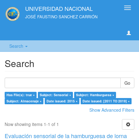
UNIVERSIDAD NACIONAL
Toggl
navig
JOSÉ FAUSTINO SANCHEZ CARRIÓN
Search
Search
Go
Has File(s): true ×
Subject: Sensorial ×
Subject: Hamburguesa ×
Subject: Almacenaje ×
Date issued: 2015 ×
Date issued: [2011 TO 2019] ×
Show Advanced Filters
Now showing items 1-1 of 1
Evaluación sensorial de la hamburguesa de lorna