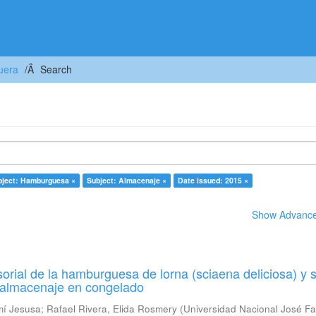
uera
Search
bject: Hamburguesa ×
Subject: Almacenaje ×
Date issued: 2015 ×
Show Advanced
orial de la hamburguesa de lorna (sciaena deliciosa) y 
u almacenaje en congelado
mí Jesusa
;
Rafael Rivera, Elida Rosmery
(
Universidad Nacional José Fa