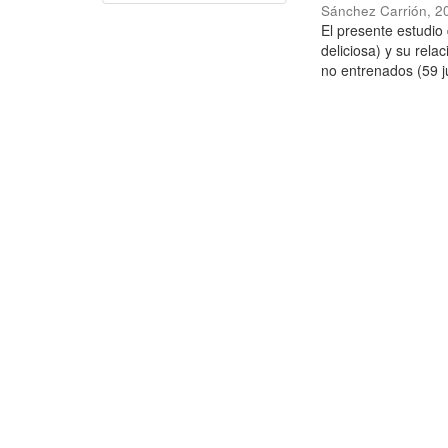
Sánchez Carrión
,
2
El presente estudi
deliciosa) y su rela
no entrenados (59 j