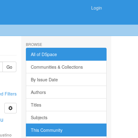
Login
BROWSE
All of DSpace
Go
Communities & Collections
By Issue Date
Authors
 Filters
Titles
Subjects
su
This Community
ustino