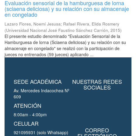
Evaluación sensorial de la hamburguesa de lorna
(sciaena deliciosa) y su relación con su almacenaje
en congelado
Lazaro Flores, Noemí Jesusa
;
Rafael Rivera, Elida Rosmery
(
Universidad Nacional José Faustino Sánchez Carrión
,
2015
)
El presente estudio denominado "Evaluación Sensorial de la
Hamburguesa de lorna (Sciaena deliciosa) y su relación con su
almacenaje en congelado" se realizó con la participación de
jueces no entrenados (59 jueces) aplicando ...
SEDE ACADÉMICA
NUESTRAS REDES
SOCIALES
Av. Mercedes Indacochea Nº
609
ATENCIÓN
8:00am - 4:00pm
CELULAR
CORREO
921095931 (solo Whatsapp)
ELECTRÓNICO