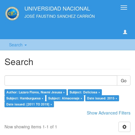
UNIVERSIDAD NACIONAL
Toggl
navig
JOSÉ FAUSTINO SANCHEZ CARRIÓN
Search
Search
Go
Author: Lazaro Flores, Noemí Jesusa ×
Subject: Deliciosa ×
Subject: Hamburguesa ×
Subject: Almacenaje ×
Date issued: 2015 ×
Date issued: [2011 TO 2019] ×
Show Advanced Filters
Now showing items 1-1 of 1