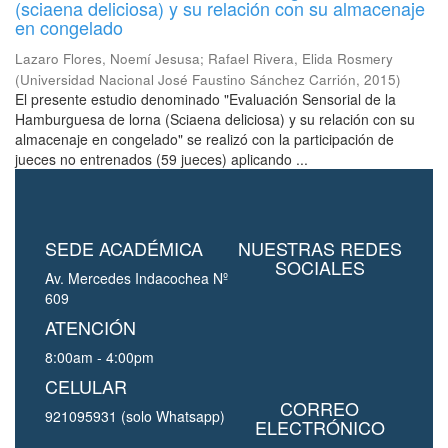
(sciaena deliciosa) y su relación con su almacenaje
en congelado
Lazaro Flores, Noemí Jesusa
;
Rafael Rivera, Elida Rosmery
(
Universidad Nacional José Faustino Sánchez Carrión
,
2015
)
El presente estudio denominado "Evaluación Sensorial de la
Hamburguesa de lorna (Sciaena deliciosa) y su relación con su
almacenaje en congelado" se realizó con la participación de
jueces no entrenados (59 jueces) aplicando ...
SEDE ACADÉMICA
NUESTRAS REDES
SOCIALES
Av. Mercedes Indacochea Nº
609
ATENCIÓN
8:00am - 4:00pm
CELULAR
CORREO
921095931 (solo Whatsapp)
ELECTRÓNICO