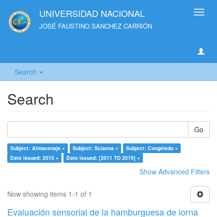
UNIVERSIDAD NACIONAL
Toggl
navig
JOSÉ FAUSTINO SANCHEZ CARRIÓN
Search
Search
Go
Subject: Almacenaje ×
Subject: Sciaena ×
Subject: Congelado ×
Date issued: 2015 ×
Date issued: [2011 TO 2019] ×
Show Advanced Filters
Now showing items 1-1 of 1
Evaluación sensorial de la hamburguesa de lorna