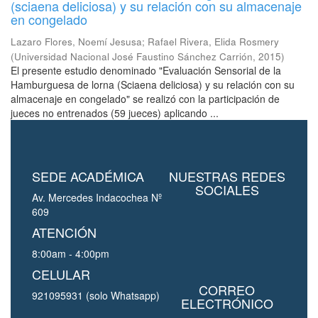
(sciaena deliciosa) y su relación con su almacenaje
en congelado
Lazaro Flores, Noemí Jesusa
;
Rafael Rivera, Elida Rosmery
(
Universidad Nacional José Faustino Sánchez Carrión
,
2015
)
El presente estudio denominado "Evaluación Sensorial de la
Hamburguesa de lorna (Sciaena deliciosa) y su relación con su
almacenaje en congelado" se realizó con la participación de
jueces no entrenados (59 jueces) aplicando ...
SEDE ACADÉMICA
NUESTRAS REDES
SOCIALES
Av. Mercedes Indacochea Nº
609
ATENCIÓN
8:00am - 4:00pm
CELULAR
CORREO
921095931 (solo Whatsapp)
ELECTRÓNICO