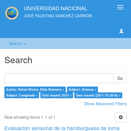
UNIVERSIDAD NACIONAL
Toggl
navig
JOSÉ FAUSTINO SANCHEZ CARRIÓN
Search
Search
Go
Author: Rafael Rivera, Elida Rosmery ×
Subject: Sciaena ×
Subject: Congelado ×
Date issued: 2015 ×
Date issued: [2011 TO 2019] ×
Show Advanced Filters
Now showing items 1-1 of 1
Evaluación sensorial de la hamburguesa de lorna