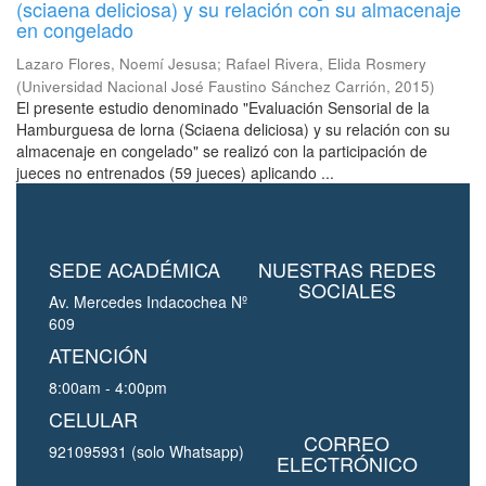
(sciaena deliciosa) y su relación con su almacenaje
en congelado
Lazaro Flores, Noemí Jesusa
;
Rafael Rivera, Elida Rosmery
(
Universidad Nacional José Faustino Sánchez Carrión
,
2015
)
El presente estudio denominado "Evaluación Sensorial de la
Hamburguesa de lorna (Sciaena deliciosa) y su relación con su
almacenaje en congelado" se realizó con la participación de
jueces no entrenados (59 jueces) aplicando ...
SEDE ACADÉMICA
NUESTRAS REDES
SOCIALES
Av. Mercedes Indacochea Nº
609
ATENCIÓN
8:00am - 4:00pm
CELULAR
CORREO
921095931 (solo Whatsapp)
ELECTRÓNICO