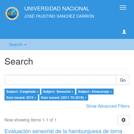
UNIVERSIDAD NACIONAL
Toggl
navig
JOSÉ FAUSTINO SANCHEZ CARRIÓN
Search
Search
Go
Subject: Congelado ×
Subject: Sensorial ×
Subject: Almacenaje ×
Date issued: 2015 ×
Date issued: [2011 TO 2019] ×
Show Advanced Filters
Now showing items 1-1 of 1
Evaluación sensorial de la hamburguesa de lorna