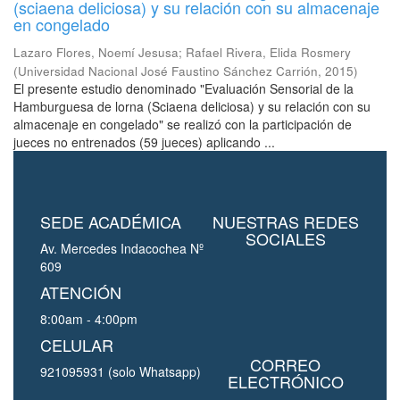
(sciaena deliciosa) y su relación con su almacenaje
en congelado
Lazaro Flores, Noemí Jesusa
;
Rafael Rivera, Elida Rosmery
(
Universidad Nacional José Faustino Sánchez Carrión
,
2015
)
El presente estudio denominado "Evaluación Sensorial de la
Hamburguesa de lorna (Sciaena deliciosa) y su relación con su
almacenaje en congelado" se realizó con la participación de
jueces no entrenados (59 jueces) aplicando ...
SEDE ACADÉMICA
NUESTRAS REDES
SOCIALES
Av. Mercedes Indacochea Nº
609
ATENCIÓN
8:00am - 4:00pm
CELULAR
CORREO
921095931 (solo Whatsapp)
ELECTRÓNICO