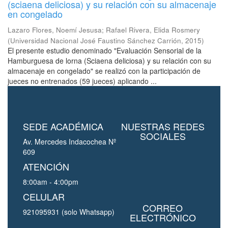
(sciaena deliciosa) y su relación con su almacenaje
en congelado
Lazaro Flores, Noemí Jesusa
;
Rafael Rivera, Elida Rosmery
(
Universidad Nacional José Faustino Sánchez Carrión
,
2015
)
El presente estudio denominado "Evaluación Sensorial de la
Hamburguesa de lorna (Sciaena deliciosa) y su relación con su
almacenaje en congelado" se realizó con la participación de
jueces no entrenados (59 jueces) aplicando ...
SEDE ACADÉMICA
NUESTRAS REDES
SOCIALES
Av. Mercedes Indacochea Nº
609
ATENCIÓN
8:00am - 4:00pm
CELULAR
CORREO
921095931 (solo Whatsapp)
ELECTRÓNICO