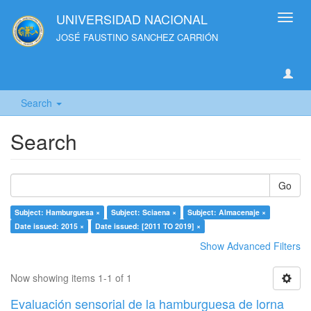
UNIVERSIDAD NACIONAL
Toggl
navig
JOSÉ FAUSTINO SANCHEZ CARRIÓN
Search
Search
Go
Subject: Hamburguesa ×
Subject: Sciaena ×
Subject: Almacenaje ×
Date issued: 2015 ×
Date issued: [2011 TO 2019] ×
Show Advanced Filters
Now showing items 1-1 of 1
Evaluación sensorial de la hamburguesa de lorna