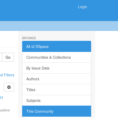
Login
BROWSE
All of DSpace
Go
Communities & Collections
By Issue Date
 Filters
Authors
Titles
su
Subjects
ustino
This Community