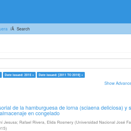
uera
Search
Date issued: 2015 ×
Date issued: [2011 TO 2019] ×
Show Advanced
orial de la hamburguesa de lorna (sciaena deliciosa) y 
u almacenaje en congelado
mí Jesusa
;
Rafael Rivera, Elida Rosmery
(
Universidad Nacional José Fa
015
)